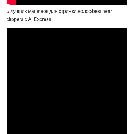
6 лучших машинок для стрижки волос/best hear
clippers c AliExpress