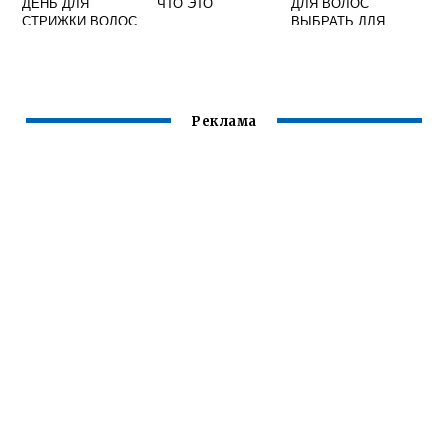
ДЕНЬ ДЛЯ
ЧТО ЭТО
ДЛЯ ВОЛОС
СТРИЖКИ ВОЛОС
ВЫБРАТЬ ДЛЯ
ПО ЛУННОМУ
ДОМАШНЕГО
КАЛЕНДАРЮ
ОКРАШИВАНИЯ
БРЮНЕТКАМ
Реклама