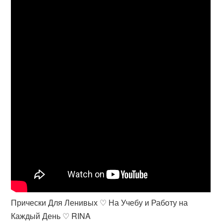
Прически Для Ленивых ♡ На Учебу и Работу на
Каждый День ♡ RINA