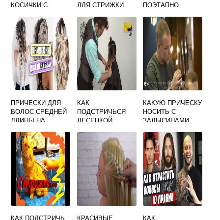
КОСИЧКИ С
ДЛЯ СТРИЖКИ
ПОЭТАПНО
КАНЕКАЛОНОМ В
ВОЛОС
ДОМАШНИХ
УСЛОВИЯХ
ПРИЧЕСКИ ДЛЯ
КАК
КАКУЮ ПРИЧЕСКУ
ВОЛОС СРЕДНЕЙ
ПОДСТРИЧЬСЯ
НОСИТЬ С
ДЛИНЫ НА
ЛЕСЕНКОЙ
ЗАЛЫСИНАМИ
КАЖДЫЙ ДЕНЬ
СВОИМИ РУКАМИ
КАК ПОДСТРИЧЬ
КРАСИВЫЕ
КАК