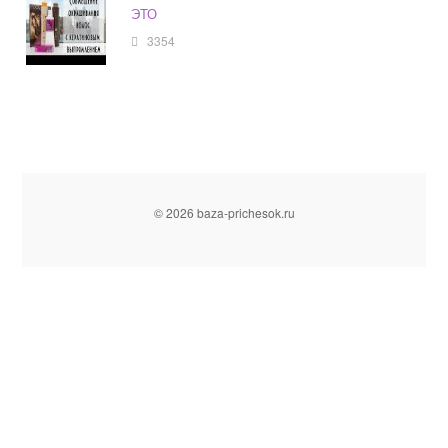
ЭТО
3354
© 2026 baza-prichesok.ru