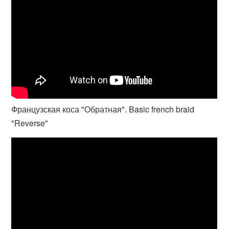
Французская коса "Обратная". Basic french braid
"Reverse"