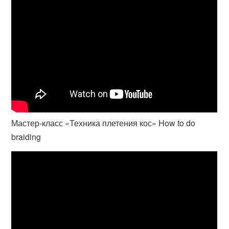
Мастер-класс «Техника плетения кос» How to do
braiding