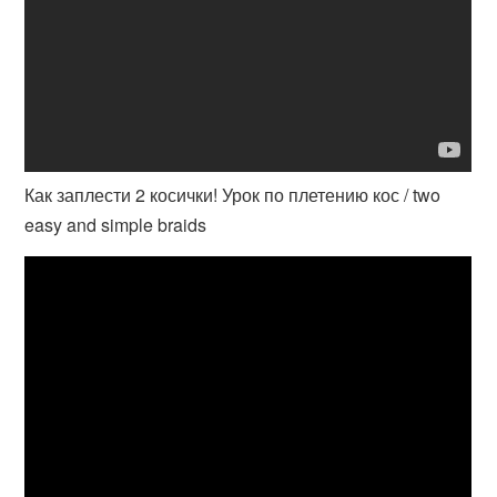
Как заплести 2 косички! Урок по плетению кос / two
easy and simple braids