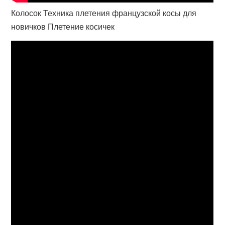
Колосок Техника плетения французской косы для
новичков Плетение косичек