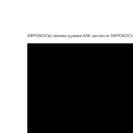
АФРОКОСЫ своими руками.КАК заплести АФРОКОСЫ? С