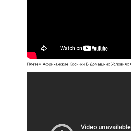
Плетём Африканские Косички В Домашних Условиях