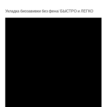
Укладка биозавивки без фена/ БЫСТРО и ЛЕГКО