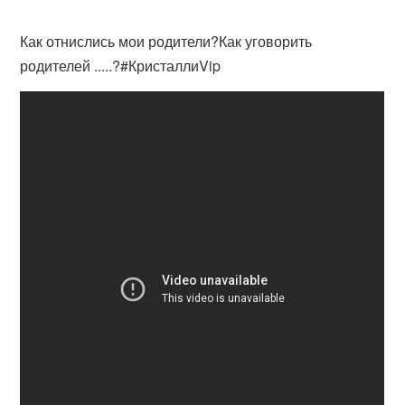
Как отнислись мои родители?Как уговорить
родителей .....?#КристаллиVip