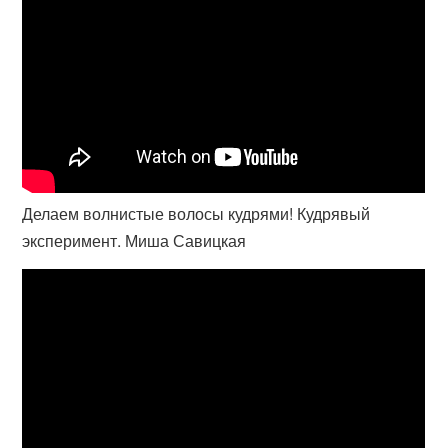
Делаем волнистые волосы кудрями! Кудрявый
эксперимент. Миша Савицкая