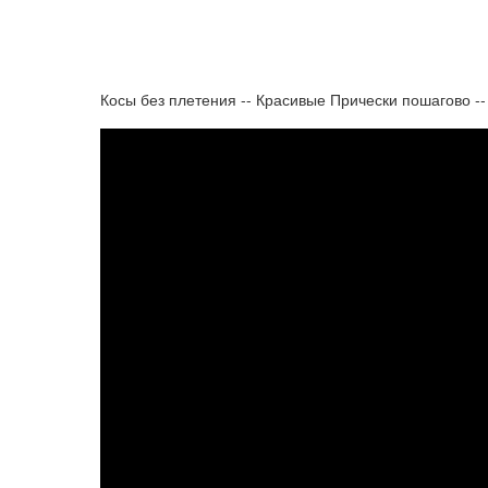
Косы без плетения -- Красивые Прически пошагово --