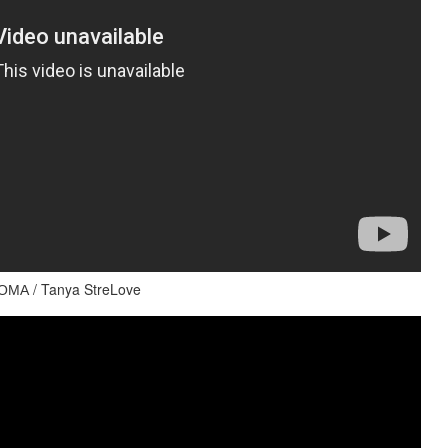
А / Tanya StreLove