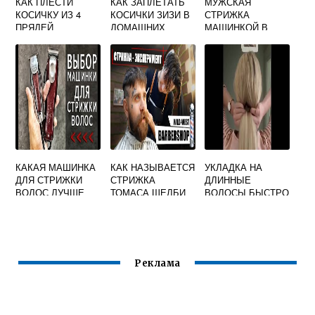
КАК ПЛЕСТИ
КАК ЗАПЛЕТАТЬ
МУЖСКАЯ
КОСИЧКУ ИЗ 4
КОСИЧКИ ЗИЗИ В
СТРИЖКА
ПРЯДЕЙ
ДОМАШНИХ
МАШИНКОЙ В
УСЛОВИЯХ
ДОМАШНИХ
УСЛОВИЯХ
ПОШАГОВО ДЛЯ
НАЧИНАЮЩИХ
ВИДЕО
КАКАЯ МАШИНКА
КАК НАЗЫВАЕТСЯ
УКЛАДКА НА
ДЛЯ СТРИЖКИ
СТРИЖКА
ДЛИННЫЕ
ВОЛОС ЛУЧШЕ
ТОМАСА ШЕЛБИ
ВОЛОСЫ БЫСТРО
РОТОРНАЯ ИЛИ
И КРАСИВО В
ВИБРАЦИОННАЯ
ДОМАШНИХ
УСЛОВИЯХ
Реклама