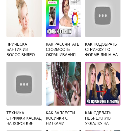
ПРИЧЕСКА
КАК РАССЧИТАТЬ
КАК ПОДОБРАТЬ
БАНТИК ИЗ
СТОИМОСТЬ
СТРИЖКУ ПО
ВОЛОС ВИДЕО
ОКРАШИВАНИЯ
ФОРМЕ ЛИЦА НА
ВОЛОС Я
КОМПЬЮТЕРЕ
НАЧИНАЮЩИЙ
ОНЛАЙН
ПАРИКМАХЕР
ТЕХНИКА
КАК ЗАПЛЕСТИ
КАК СДЕЛАТЬ
СТРИЖКИ КАСКАД
КОСИЧКИ С
НЕБРЕЖНУЮ
НА КОРОТКИЕ
НИТКАМИ
УКЛАДКУ НА
ВОЛОСЫ
ДЕВОЧКЕ
ДЛИННЫЕ