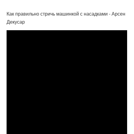
Как правильно стричь машинкой с насадками - Арсен
Декусар