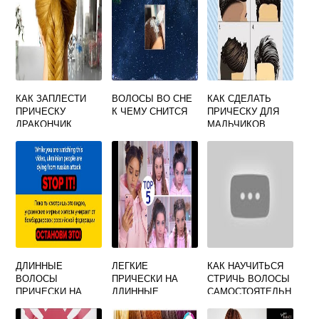
КАК ЗАПЛЕСТИ
ВОЛОСЫ ВО СНЕ
КАК СДЕЛАТЬ
ПРИЧЕСКУ
К ЧЕМУ СНИТСЯ
ПРИЧЕСКУ ДЛЯ
ДРАКОНЧИК
МАЛЬЧИКОВ
ДЛИННЫЕ
ЛЕГКИЕ
КАК НАУЧИТЬСЯ
ВОЛОСЫ
ПРИЧЕСКИ НА
СТРИЧЬ ВОЛОСЫ
ПРИЧЕСКИ НА
ДЛИННЫЕ
САМОСТОЯТЕЛЬН
КАЖДЫЙ ДЕНЬ
ВОЛОСЫ СВОИМИ
О ВИДЕО УРОКИ
ЛЕГКО И ПРОСТО
РУКАМИ НА
С НУЛЯ