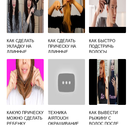
КАК СДЕЛАТЬ
КАК СДЕЛАТЬ
КАК БЫСТРО
УКЛАДКУ НА
ПРИЧЕСКУ НА
ПОДСТРИЧЬ
ДЛИННЫЕ
ДЛИННЫЕ
ВОЛОСЫ
ВОЛОСЫ ФЕНОМ
ВОЛОСЫ В
ДОМАШНИХ
УСЛОВИЯХ
САМОЙ СЕБЕ
КАКУЮ ПРИЧЕСКУ
ТЕХНИКА
КАК ВЫВЕСТИ
МОЖНО СДЕЛАТЬ
AIRTOUCH
РЫЖИНУ С
РЕБЕНКУ
ОКРАШИВАНИЕ
ВОЛОС ПОСЛЕ
ВОЛОС ЧТО ЭТО
ОКРАШИВАНИЯ
ТАКОЕ