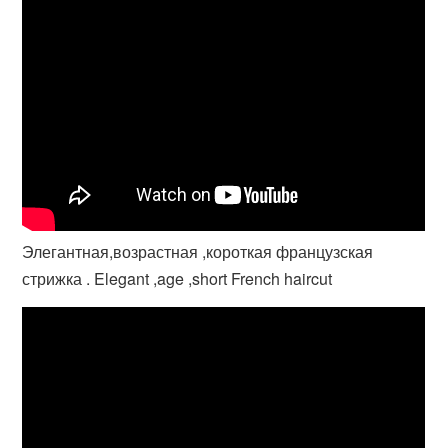
Элегантная,возрастная ,короткая французская
стрижка . Elegant ,age ,short French haircut