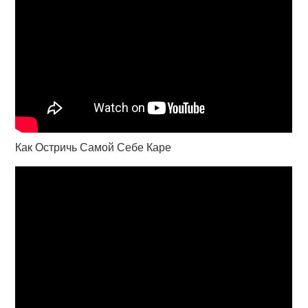
Как Остричь Самой Себе Каре