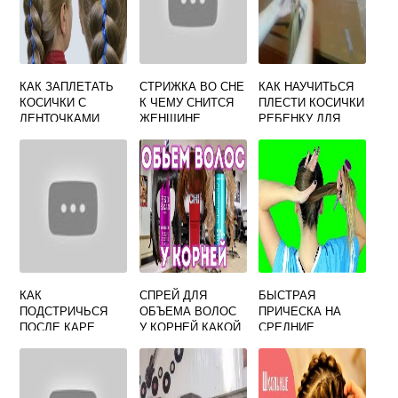
КАК ЗАПЛЕТАТЬ
СТРИЖКА ВО СНЕ
КАК НАУЧИТЬСЯ
КОСИЧКИ С
К ЧЕМУ СНИТСЯ
ПЛЕСТИ КОСИЧКИ
ЛЕНТОЧКАМИ
ЖЕНЩИНЕ
РЕБЕНКУ ДЛЯ
НАЧИНАЮЩИХ
КАК
СПРЕЙ ДЛЯ
БЫСТРАЯ
ПОДСТРИЧЬСЯ
ОБЪЕМА ВОЛОС
ПРИЧЕСКА НА
ПОСЛЕ КАРЕ
У КОРНЕЙ КАКОЙ
СРЕДНИЕ
ЛУЧШЕ ОТЗЫВЫ
ВОЛОСЫ НА
КАЖДЫЙ ДЕНЬ
СВОИМИ РУКАМИ