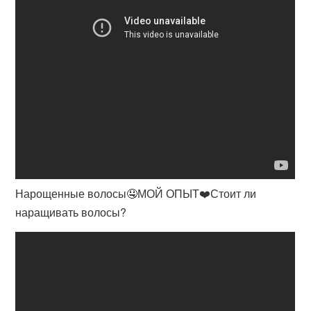
Нарощенные волосы🤤МОЙ ОПЫТ❤️Стоит ли
наращивать волосы?