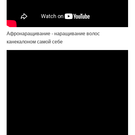
Афронаращивание - наращивание волос
канекалоном самой себе