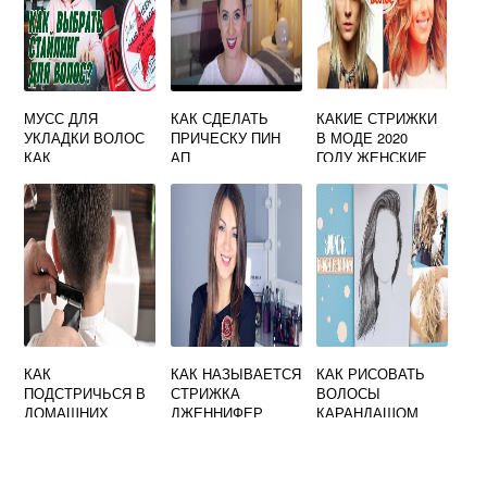
МУСС ДЛЯ
КАК СДЕЛАТЬ
КАКИЕ СТРИЖКИ
УКЛАДКИ ВОЛОС
ПРИЧЕСКУ ПИН
В МОДЕ 2020
КАК
АП
ГОДУ ЖЕНСКИЕ
ПОЛЬЗОВАТЬСЯ
НА СРЕДНИЕ
ВОЛОСЫ
КАК
КАК НАЗЫВАЕТСЯ
КАК РИСОВАТЬ
ПОДСТРИЧЬСЯ В
СТРИЖКА
ВОЛОСЫ
ДОМАШНИХ
ДЖЕННИФЕР
КАРАНДАШОМ
УСЛОВИЯХ
ЭНИСТОН