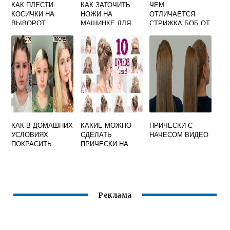
КАК ПЛЕСТИ
КАК ЗАТОЧИТЬ
ЧЕМ
КОСИЧКИ НА
НОЖИ НА
ОТЛИЧАЕТСЯ
ВЫВОРОТ
МАШИНКЕ ДЛЯ
СТРИЖКА БОБ ОТ
ПОЭТАПНО
СТРИЖКИ ВОЛОС
КАРЕ
В ДОМАШНИХ
УСЛОВИЯХ
ВИДЕО
КАК В ДОМАШНИХ
КАКИЕ МОЖНО
ПРИЧЕСКИ С
УСЛОВИЯХ
СДЕЛАТЬ
НАЧЕСОМ ВИДЕО
ПОКРАСИТЬ
ПРИЧЕСКИ НА
ВОЛОСЫ В ДВА
ДЛИННЫЕ
ЦВЕТА
ВОЛОСЫ
Реклама