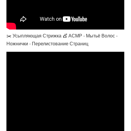
✂️ Усыпляющая Стрижка 💇 АСМР - Мытьё Волос -
Ножнички - Перелистование Страниц