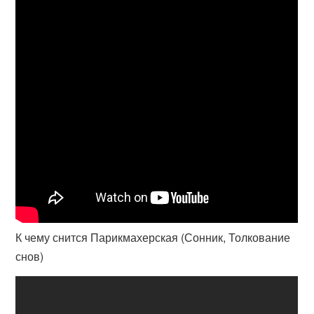
К чему снится Парикмахерская (Сонник, Толкование
снов)