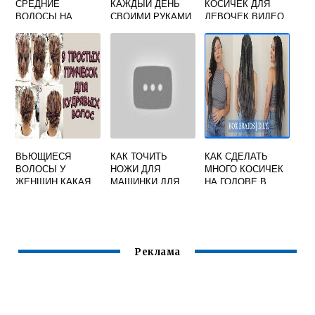
СРЕДНИЕ
КАЖДЫЙ ДЕНЬ
КОСИЧЕК ДЛЯ
ВОЛОСЫ НА
СВОИМИ РУКАМИ
ДЕВОЧЕК ВИДЕО
СКОРУЮ РУКУ В
ПОШАГОВО ДЛЯ
ДОМАШНИХ
НАЧИНАЮЩИХ
УСЛОВИЯХ
ВЬЮЩИЕСЯ
КАК ТОЧИТЬ
КАК СДЕЛАТЬ
ВОЛОСЫ У
НОЖИ ДЛЯ
МНОГО КОСИЧЕК
ЖЕНЩИН КАКАЯ
МАШИНКИ ДЛЯ
НА ГОЛОВЕ В
ПРИЧЕСКА ИДЕТ
СТРИЖКИ
ДОМАШНИХ
УСЛОВИЯХ
Реклама