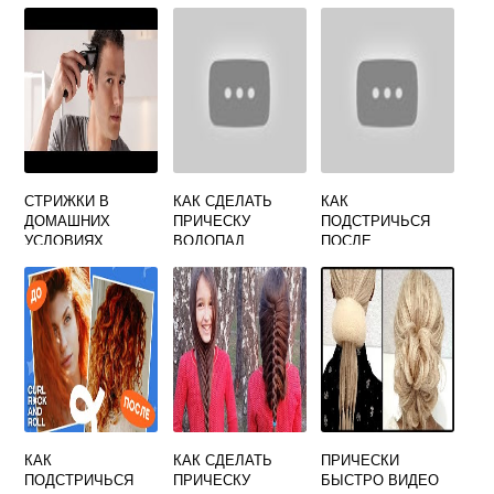
ДЕВОЧКЕ
КОРНИ ТЕМНЫЕ А
AIRTOUCH
СВОИМИ РУКАМИ
ВОЛОСЫ
ПОШАГОВО
СВЕТЛЫЕ
СТРИЖКИ В
КАК СДЕЛАТЬ
КАК
ДОМАШНИХ
ПРИЧЕСКУ
ПОДСТРИЧЬСЯ
УСЛОВИЯХ
ВОДОПАД
ПОСЛЕ
СВОИМИ РУКАМИ
ПОЭТАПНО
ХИМИЧЕСКОЙ
ЗАВИВКИ
КАК
КАК СДЕЛАТЬ
ПРИЧЕСКИ
ПОДСТРИЧЬСЯ
ПРИЧЕСКУ
БЫСТРО ВИДЕО