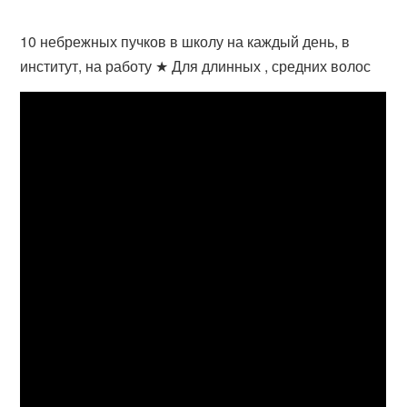
10 небрежных пучков в школу на каждый день, в
институт, на работу ★ Для длинных , средних волос