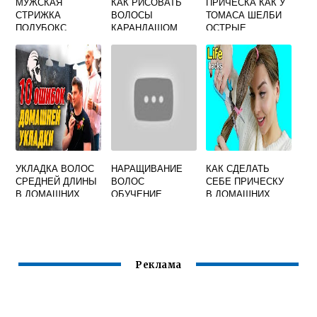
МУЖСКАЯ
КАК РИСОВАТЬ
ПРИЧЕСКА КАК У
СТРИЖКА
ВОЛОСЫ
ТОМАСА ШЕЛБИ
ПОЛУБОКС
КАРАНДАШОМ
ОСТРЫЕ
МАШИНКОЙ В
КОЗЫРЬКИ
ДОМАШНИХ
УСЛОВИЯХ
ВИДЕО
УКЛАДКА ВОЛОС
НАРАЩИВАНИЕ
КАК СДЕЛАТЬ
СРЕДНЕЙ ДЛИНЫ
ВОЛОС
СЕБЕ ПРИЧЕСКУ
В ДОМАШНИХ
ОБУЧЕНИЕ
В ДОМАШНИХ
УСЛОВИЯХ
ВИДЕО УРОКИ
УСЛОВИЯХ
ДЛЯ
НАЧИНАЮЩИХ
Реклама