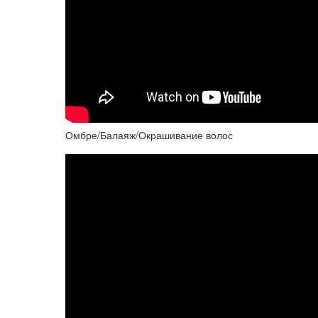
Омбре/Балаяж/Окрашивание волос