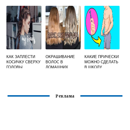
БАРБЕРШОПЕ
САМОЙ СЕБЕ НА
ВОЛОСЫ СВОИМИ
СРЕДНИЕ
РУКАМИ
ВОЛОСЫ
КАК ЗАПЛЕСТИ
ОКРАШИВАНИЕ
КАКИЕ ПРИЧЕСКИ
КОСИЧКУ СВЕРХУ
ВОЛОС В
МОЖНО СДЕЛАТЬ
ГОЛОВЫ
ДОМАШНИХ
В ШКОЛУ
УСЛОВИЯХ И В
МАЛЬЧИКУ
УСЛОВИЯХ
САЛОНА
КРАСОТЫ
Реклама