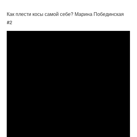
Как плести косы самой себе? Марина Побединская
#2