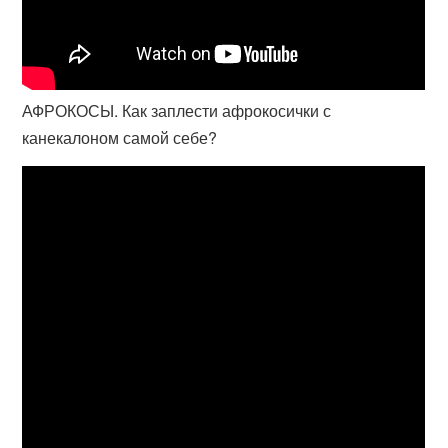
АФРОКОСЫ. Как заплести афрокосички с
канекалоном самой себе?