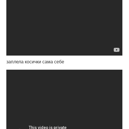
заплела косички сама себе