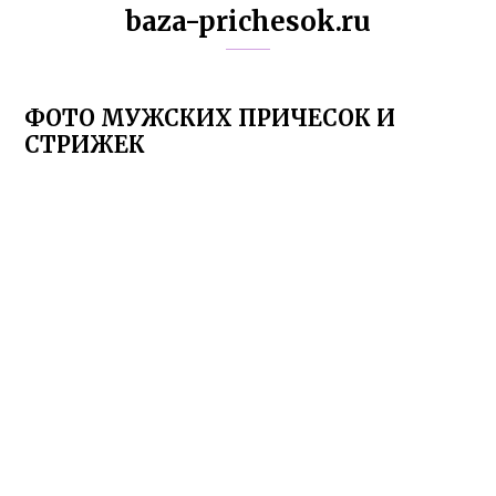
baza-prichesok.ru
ФОТО МУЖСКИХ ПРИЧЕСОК И
СТРИЖЕК