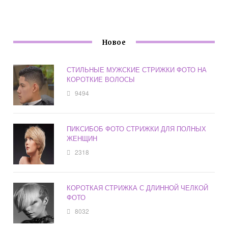
Новое
СТИЛЬНЫЕ МУЖСКИЕ СТРИЖКИ ФОТО НА
КОРОТКИЕ ВОЛОСЫ
9494
ПИКСИБОБ ФОТО СТРИЖКИ ДЛЯ ПОЛНЫХ
ЖЕНЩИН
2318
КОРОТКАЯ СТРИЖКА С ДЛИННОЙ ЧЕЛКОЙ
ФОТО
8032