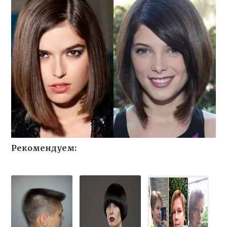
Рекомендуем: