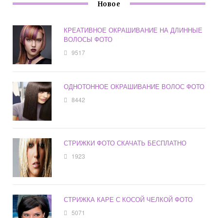
Новое
КРЕАТИВНОЕ ОКРАШИВАНИЕ НА ДЛИННЫЕ
ВОЛОСЫ ФОТО
9517
ОДНОТОННОЕ ОКРАШИВАНИЕ ВОЛОС ФОТО
8442
СТРИЖКИ ФОТО СКАЧАТЬ БЕСПЛАТНО
1923
СТРИЖКА КАРЕ С КОСОЙ ЧЕЛКОЙ ФОТО
5071