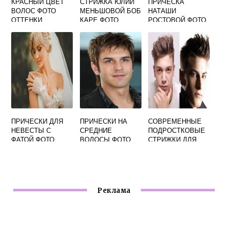
КРАСНЫЙ ЦВЕТ
СТРИЖКА ЮЛИИ
ПРИЧЕСКА
ВОЛОС ФОТО
МЕНЬШОВОЙ БОБ
НАТАШИ
ОТТЕНКИ
КАРЕ ФОТО
РОСТОВОЙ ФОТО
ПРИЧЕСКИ ДЛЯ
ПРИЧЕСКИ НА
СОВРЕМЕННЫЕ
НЕВЕСТЫ С
СРЕДНИЕ
ПОДРОСТКОВЫЕ
ФАТОЙ ФОТО
ВОЛОСЫ ФОТО
СТРИЖКИ ДЛЯ
МУЖСКИЕ
МАЛЬЧИКОВ
ФОТО
Реклама