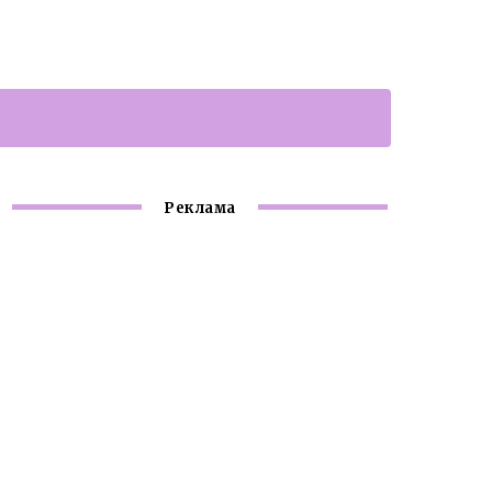
Реклама