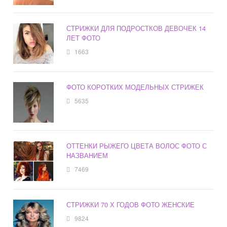
СТРИЖКИ ДЛЯ ПОДРОСТКОВ ДЕВОЧЕК 14
ЛЕТ ФОТО
1663
ФОТО КОРОТКИХ МОДЕЛЬНЫХ СТРИЖЕК
5635
ОТТЕНКИ РЫЖЕГО ЦВЕТА ВОЛОС ФОТО С
НАЗВАНИЕМ
7469
СТРИЖКИ 70 Х ГОДОВ ФОТО ЖЕНСКИЕ
9824