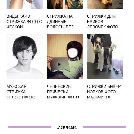
ВИДЫ КАРЭ
СТРИЖКА НА
СТРИЖКИ ДЛЯ
СТРИЖКА ФОТО С
ДЛИННЫЕ
ЕРИКОВ
ЧЕЛКОЙ
ВОЛОСЫ БЕЗ
ДЕВОЧЕК ФОТО
УКЛАДКИ ФОТО
МУЖСКАЯ
ЧЕЧЕНСКИЕ
СТРИЖКИ БИВЕР
СТРИЖКА
ПРИЧЕСКИ
ЙОРКОВ ФОТО
СЕССОН ФОТО
МУЖСКИЕ ФОТО
МАЛЬЧИКОВ
Реклама