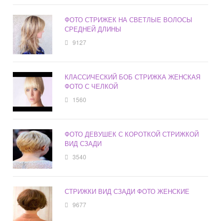
ФОТО СТРИЖЕК НА СВЕТЛЫЕ ВОЛОСЫ
СРЕДНЕЙ ДЛИНЫ
9127
КЛАССИЧЕСКИЙ БОБ СТРИЖКА ЖЕНСКАЯ
ФОТО С ЧЕЛКОЙ
1560
ФОТО ДЕВУШЕК С КОРОТКОЙ СТРИЖКОЙ
ВИД СЗАДИ
3540
СТРИЖКИ ВИД СЗАДИ ФОТО ЖЕНСКИЕ
9677