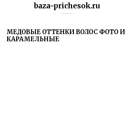
baza-prichesok.ru
МЕДОВЫЕ ОТТЕНКИ ВОЛОС ФОТО И
КАРАМЕЛЬНЫЕ