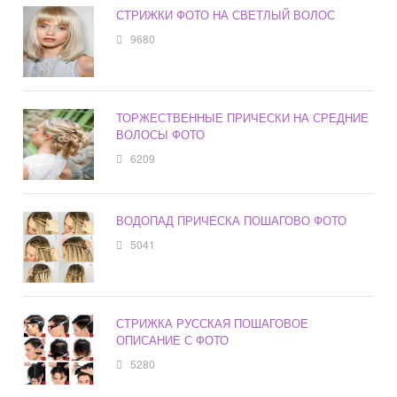
СТРИЖКИ ФОТО НА СВЕТЛЫЙ ВОЛОС
9680
ТОРЖЕСТВЕННЫЕ ПРИЧЕСКИ НА СРЕДНИЕ
ВОЛОСЫ ФОТО
6209
ВОДОПАД ПРИЧЕСКА ПОШАГОВО ФОТО
5041
СТРИЖКА РУССКАЯ ПОШАГОВОЕ
ОПИСАНИЕ С ФОТО
5280