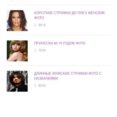
КОРОТКИЕ СТРИЖКИ ДО ПЛЕЧ ЖЕНСКИЕ
ФОТО
9818
ПРИЧЕСКИ 60 70 ГОДОВ ФОТО
7639
ДЛИННЫЕ МУЖСКИЕ СТРИЖКИ ФОТО С
НАЗВАНИЯМИ
8056