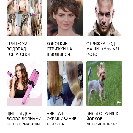
ПРИЧЕСКА
КОРОТКИЕ
СТРИЖКА ПОД
ВОДОПАД
СТРИЖКИ НА
МАШИНКУ 12 ММ
ПОШАГОВОЕ
ВЬЮЩИЕСЯ
ФОТО
ПЛЕТЕНИЕ С
ВОЛОСЫ ФОТО
ФОТО
ЖЕНСКИЕ
ЩИПЦЫ ДЛЯ
АИР ТАЧ
ВИДЫ СТРИЖЕК
ВОЛОС ВОЛНАМИ
ОКРАШИВАНИЕ
ЙОРКОВ
ФОТО ПРИЧЕСКИ
ФОТО НА
ДЕВОЧЕК ФОТО
СРЕДНИЕ