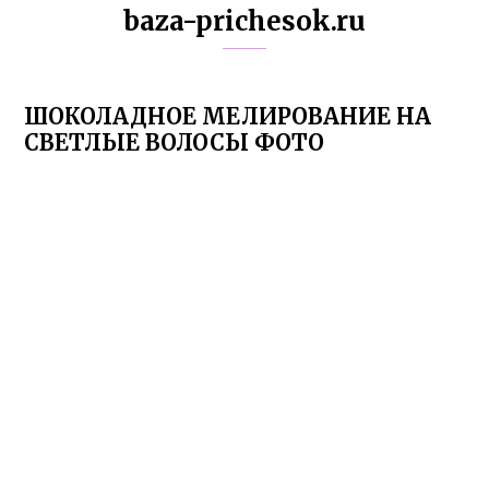
baza-prichesok.ru
ШОКОЛАДНОЕ МЕЛИРОВАНИЕ НА
СВЕТЛЫЕ ВОЛОСЫ ФОТО