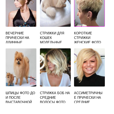
ВЕЧЕРНИЕ
СТРИЖКИ ДЛЯ
КОРОТКИЕ
ПРИЧЕСКИ НА
КОШЕК
СТРИЖКИ
ДЛИННЫЕ
МОДЕЛЬНЫЕ
ЖЕНСКИЕ ФОТО
ВОЛОСЫ ФОТО
ФОТО
ЗА 50 ЛЕТ
ШПИЦЫ ФОТО ДО
СТРИЖКА БОБ НА
АССИМЕТРИЧНЫ
И ПОСЛЕ
СРЕДНИЕ
Е ПРИЧЕСКИ НА
ВЫСТАВОЧНОЙ
ВОЛОСЫ ФОТО
СРЕДНИЕ
СТРИЖКИ
2019
ВОЛОСЫ ФОТО