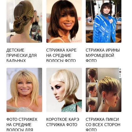
ДЕТСКИЕ
СТРИЖКА КАРЕ
СТРИЖКА ИРИНЫ
ПРИЧЕСКИ ДЛЯ
НА СРЕДНИЕ
МУРОМЦЕВОЙ
БАЛЬНЫХ
ВОЛОСЫ ФОТО
ФОТО
ТАНЦЕВ ФОТО
ФОТО СТРИЖЕК
КОРОТКОЕ КАРЭ
СТРИЖКА ПИКСИ
НА СРЕДНИЕ
СТРИЖКА ФОТО
СО ВСЕХ СТОРОН
ВОЛОСЫ ДЛЯ
ФОТО