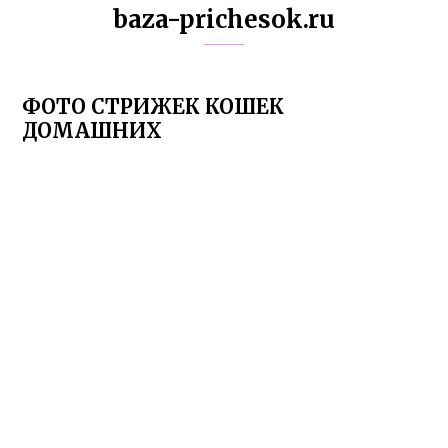
baza-prichesok.ru
ФОТО СТРИЖЕК КОШЕК
ДОМАШНИХ