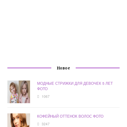
Новое
МОДНЫЕ СТРИЖКИ ДЛЯ ДЕВОЧЕК 5 ЛЕТ
ФОТО
1067
КОФЕЙНЫЙ ОТТЕНОК ВОЛОС ФОТО
3247