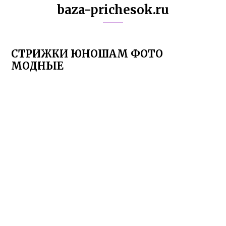
baza-prichesok.ru
СТРИЖКИ ЮНОШАМ ФОТО
МОДНЫЕ