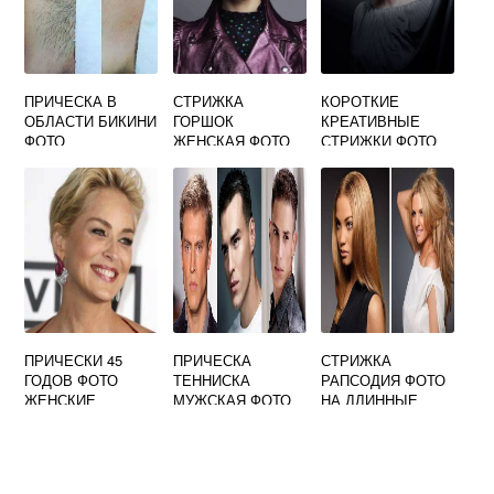
ПРИЧЕСКА В
СТРИЖКА
КОРОТКИЕ
ОБЛАСТИ БИКИНИ
ГОРШОК
КРЕАТИВНЫЕ
ФОТО
ЖЕНСКАЯ ФОТО
СТРИЖКИ ФОТО
ПРИЧЕСКИ 45
ПРИЧЕСКА
СТРИЖКА
ГОДОВ ФОТО
ТЕННИСКА
РАПСОДИЯ ФОТО
ЖЕНСКИЕ
МУЖСКАЯ ФОТО
НА ДЛИННЫЕ