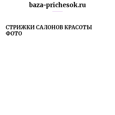
baza-prichesok.ru
СТРИЖКИ САЛОНОВ КРАСОТЫ
ФОТО