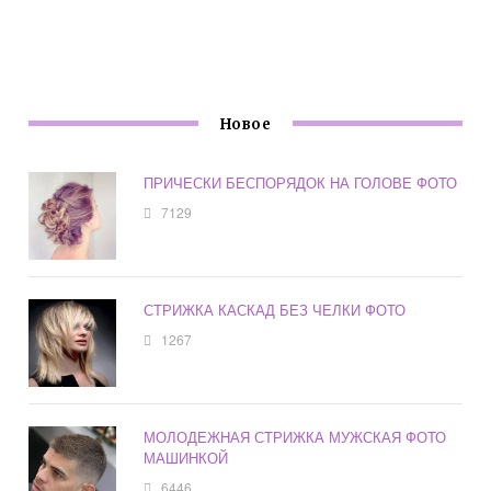
Новое
ПРИЧЕСКИ БЕСПОРЯДОК НА ГОЛОВЕ ФОТО
7129
СТРИЖКА КАСКАД БЕЗ ЧЕЛКИ ФОТО
1267
МОЛОДЕЖНАЯ СТРИЖКА МУЖСКАЯ ФОТО
МАШИНКОЙ
6446