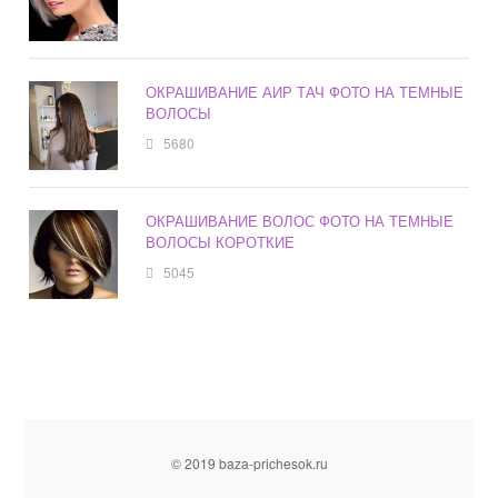
ОКРАШИВАНИЕ АИР ТАЧ ФОТО НА ТЕМНЫЕ
ВОЛОСЫ
5680
ОКРАШИВАНИЕ ВОЛОС ФОТО НА ТЕМНЫЕ
ВОЛОСЫ КОРОТКИЕ
5045
© 2019 baza-prichesok.ru