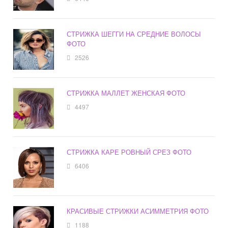
СТРИЖКА ШЕГГИ НА СРЕДНИЕ ВОЛОСЫ
ФОТО
2526
СТРИЖКА МАЛЛЕТ ЖЕНСКАЯ ФОТО
4497
СТРИЖКА КАРЕ РОВНЫЙ СРЕЗ ФОТО
6406
КРАСИВЫЕ СТРИЖКИ АСИММЕТРИЯ ФОТО
1188