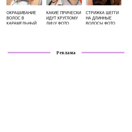
ОКРАШИВАНИЕ
КАКИЕ ПРИЧЕСКИ
СТРИЖКА ШЕГГИ
ВОЛОС В
ИДУТ КРУГЛОМУ
НА ДЛИННЫЕ
КАРАМЕЛЬНЫЙ
ЛИЦУ ФОТО
ВОЛОСЫ ФОТО
ЦВЕТ ФОТО
ЖЕНСКИЕ
Реклама