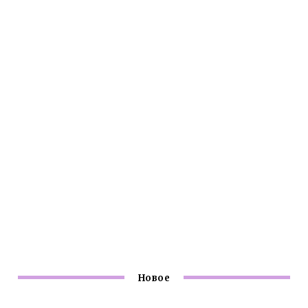
Новое