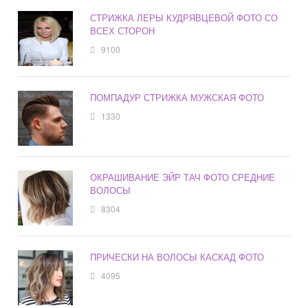
СТРИЖКА ЛЕРЫ КУДРЯВЦЕВОЙ ФОТО СО
ВСЕХ СТОРОН
9100
ПОМПАДУР СТРИЖКА МУЖСКАЯ ФОТО
1330
ОКРАШИВАНИЕ ЭЙР ТАЧ ФОТО СРЕДНИЕ
ВОЛОСЫ
8304
ПРИЧЕСКИ НА ВОЛОСЫ КАСКАД ФОТО
4095