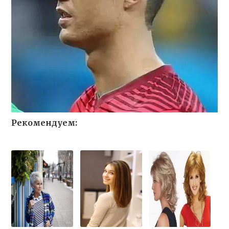
Рекомендуем: