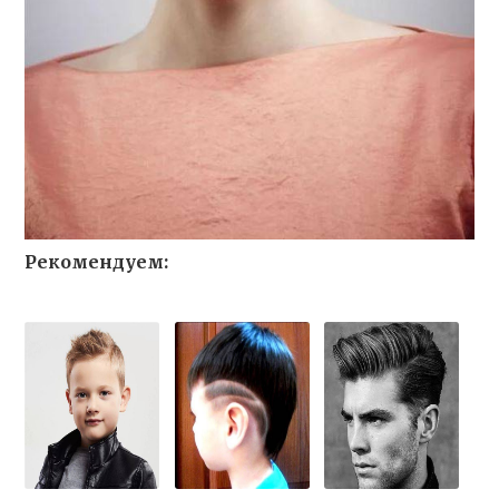
Рекомендуем: