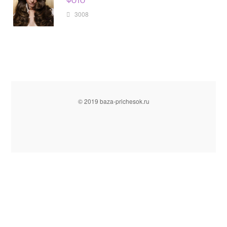
ФОТО
3008
© 2019 baza-prichesok.ru