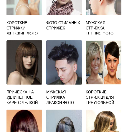
КОРОТКИЕ
ФОТО СТИЛЬНЫХ
МУЖСКАЯ
СТРИЖКИ
СТРИЖЕК
СТРИЖКА
ЖЕНСКИЕ ФОТО
ТЕННИС ФОТО
2019
СЗАДИ
ПРИЧЕСКА НА
МУЖСКАЯ
КОРОТКИЕ
УДЛИНЕННОЕ
СТРИЖКА
СТРИЖКИ ДЛЯ
КАРЕ С ЧЕЛКОЙ
ДРАКОН ФОТО
ТРЕУГОЛЬНОЙ
ФОТО
ФОРМЫ ЛИЦА
ФОТО