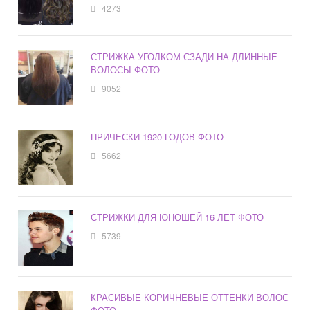
4273
СТРИЖКА УГОЛКОМ СЗАДИ НА ДЛИННЫЕ
ВОЛОСЫ ФОТО
9052
ПРИЧЕСКИ 1920 ГОДОВ ФОТО
5662
СТРИЖКИ ДЛЯ ЮНОШЕЙ 16 ЛЕТ ФОТО
5739
КРАСИВЫЕ КОРИЧНЕВЫЕ ОТТЕНКИ ВОЛОС