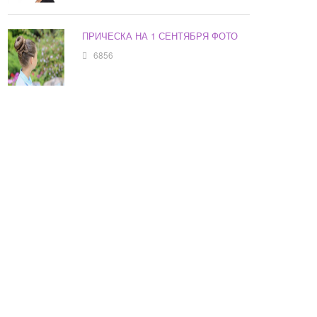
ПРИЧЕСКА НА 1 СЕНТЯБРЯ ФОТО
6856