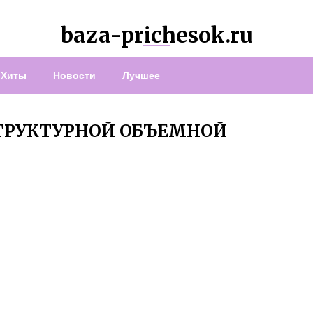
baza-prichesok.ru
Хиты
Новости
Лучшее
СТРУКТУРНОЙ ОБЪЕМНОЙ