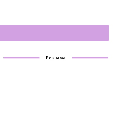
Реклама