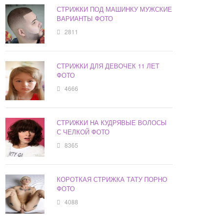
СТРИЖКИ ПОД МАШИНКУ МУЖСКИЕ
ВАРИАНТЫ ФОТО
2811
СТРИЖКИ ДЛЯ ДЕВОЧЕК 11 ЛЕТ
ФОТО
4666
СТРИЖКИ НА КУДРЯВЫЕ ВОЛОСЫ
С ЧЕЛКОЙ ФОТО
8365
КОРОТКАЯ СТРИЖКА ТАТУ ПОРНО
ФОТО
4088