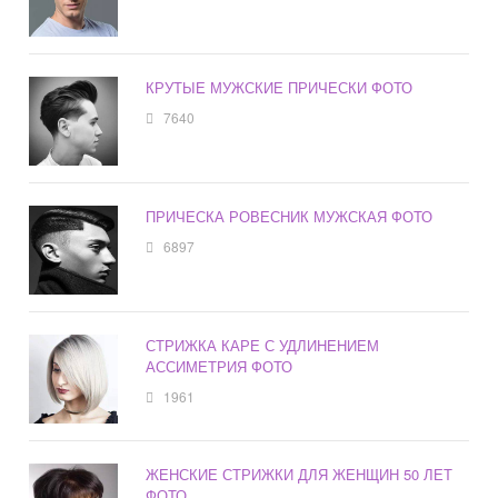
КРУТЫЕ МУЖСКИЕ ПРИЧЕСКИ ФОТО
7640
ПРИЧЕСКА РОВЕСНИК МУЖСКАЯ ФОТО
6897
СТРИЖКА КАРЕ С УДЛИНЕНИЕМ
АССИМЕТРИЯ ФОТО
1961
ЖЕНСКИЕ СТРИЖКИ ДЛЯ ЖЕНЩИН 50 ЛЕТ
ФОТО