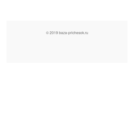
© 2019 baza-prichesok.ru