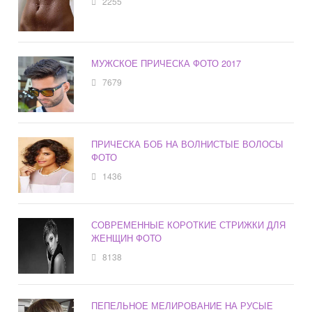
2255
МУЖСКОЕ ПРИЧЕСКА ФОТО 2017
7679
ПРИЧЕСКА БОБ НА ВОЛНИСТЫЕ ВОЛОСЫ
ФОТО
1436
СОВРЕМЕННЫЕ КОРОТКИЕ СТРИЖКИ ДЛЯ
ЖЕНЩИН ФОТО
8138
ПЕПЕЛЬНОЕ МЕЛИРОВАНИЕ НА РУСЫЕ