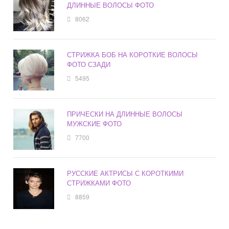
ДЛИННЫЕ ВОЛОСЫ ФОТО
8062
СТРИЖКА БОБ НА КОРОТКИЕ ВОЛОСЫ
ФОТО СЗАДИ
5495
ПРИЧЕСКИ НА ДЛИННЫЕ ВОЛОСЫ
МУЖСКИЕ ФОТО
7700
РУССКИЕ АКТРИСЫ С КОРОТКИМИ
СТРИЖКАМИ ФОТО
8859